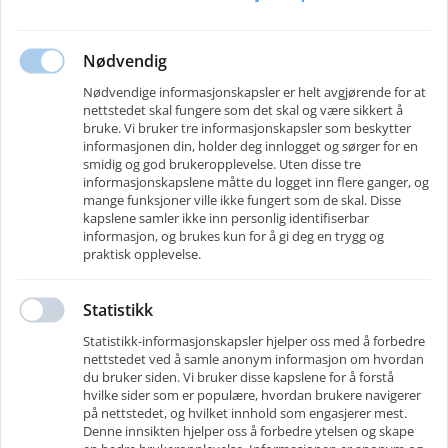
Aktiv Bemanning
Nødvendig
Aktiv Bemanning AS er et bemanningsbyrå med sterk lokal forankring og
et brennende engasjement for lokalsamfunnet i Kongsvingerregionen. Vi
Nødvendige informasjonskapsler er helt avgjørende for at
kjenner markedet, næringslivet og menneskene som bor her – og vi tror på
nettstedet skal fungere som det skal og være sikkert å
verdien av å gi folk en sjanse.
bruke. Vi bruker tre informasjonskapsler som beskytter
informasjonen din, holder deg innlogget og sørger for en
For oss handler bemanning om mer enn å fylle stillinger. Vi ser
smidig og god brukeropplevelse. Uten disse tre
menneskene, deres potensiale og ambisjoner. Enten du er arbeidsgiver på
informasjonskapslene måtte du logget inn flere ganger, og
jakt etter dyktige ansatte eller en jobbsøker som trenger en fot innenfor, er
mange funksjoner ville ikke fungert som de skal. Disse
vi her for å hjelpe.
kapslene samler ikke inn personlig identifiserbar
Gjennom tett samarbeid bidrar vi til vekst, utvikling og trygge
informasjon, og brukes kun for å gi deg en trygg og
arbeidsplasser. Vi satser på mennesker, vi satser på lokalsamfunnet –
praktisk opplevelse.
fordi vi vet at når mennesker lykkes, vokser også regionen.
Statistikk
Kontakter
Telefon
:
97409800
Statistikk-informasjonskapsler hjelper oss med å forbedre
E-post
:
kontakt@aktivbemanning.no
nettstedet ved å samle anonym informasjon om hvordan
Følg oss på
du bruker siden. Vi bruker disse kapslene for å forstå
hvilke sider som er populære, hvordan brukere navigerer
på nettstedet, og hvilket innhold som engasjerer mest.
Denne innsikten hjelper oss å forbedre ytelsen og skape